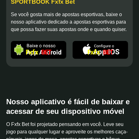
SPORTBOOK Fxfx Bet
Se você gosta mais de apostas esportivas, baixe o
nosso aplicativo dedicado a apostas esportivas para
que possa fazer suas apostas onde e quando quiser.
Nosso aplicativo é fácil de baixar e
acessar de seu dispositivo móvel
O Fxfx Bet foi projetado pensando em você. Leve seu
jogo para qualquer lugar e aproveite os melhores caça-