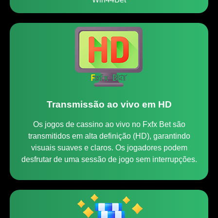
Transmissão ao vivo em HD
Os jogos de cassino ao vivo no Fxfx Bet são
transmitidos em alta definição (HD), garantindo
visuais suaves e claros. Os jogadores podem
desfrutar de uma sessão de jogo sem interrupções.