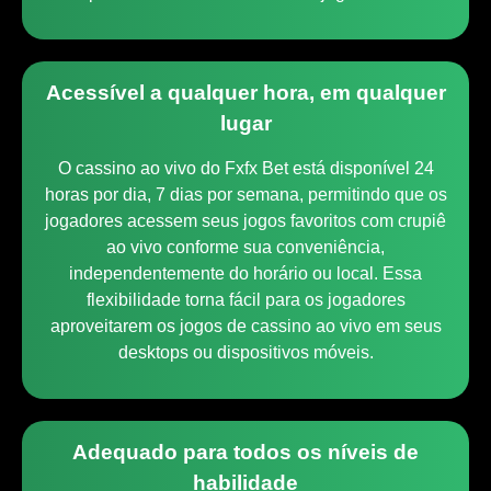
Acessível a qualquer hora, em qualquer
lugar
O cassino ao vivo do Fxfx Bet está disponível 24
horas por dia, 7 dias por semana, permitindo que os
jogadores acessem seus jogos favoritos com crupiê
ao vivo conforme sua conveniência,
independentemente do horário ou local. Essa
flexibilidade torna fácil para os jogadores
aproveitarem os jogos de cassino ao vivo em seus
desktops ou dispositivos móveis.
Adequado para todos os níveis de
habilidade