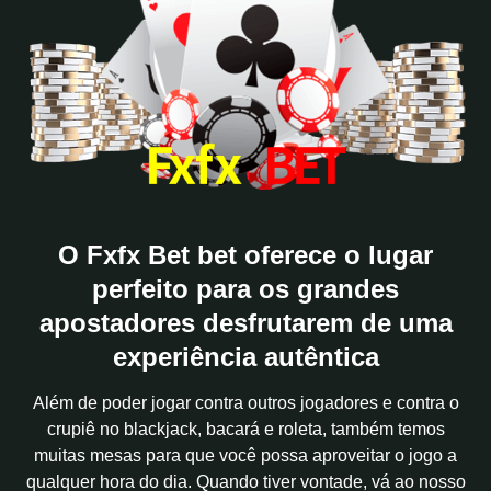
O Fxfx Bet bet oferece o lugar
perfeito para os grandes
apostadores desfrutarem de uma
experiência autêntica
Além de poder jogar contra outros jogadores e contra o
crupiê no blackjack, bacará e roleta, também temos
muitas mesas para que você possa aproveitar o jogo a
qualquer hora do dia. Quando tiver vontade, vá ao nosso