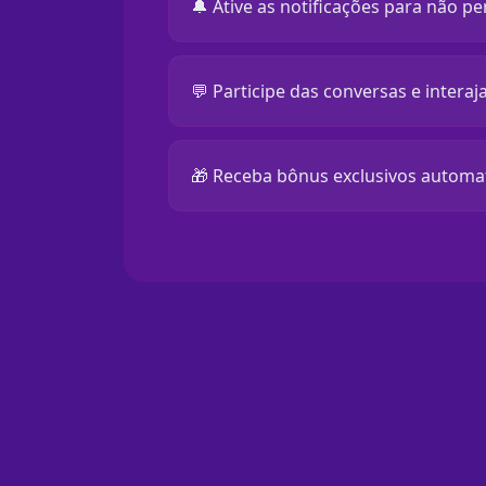
🔔 Ative as notificações para não p
💬 Participe das conversas e interaj
🎁 Receba bônus exclusivos autom