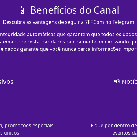
📱 Benefícios do Canal
Descubra as vantagens de seguir a 7FF.Com no Telegram
e integridade automáticas que garantem que todos os dado
istema pode restaurar dados rapidamente, minimizando qua
de dados garante que você nunca perca informações importa
sivos
📢 Notí
m, promoções especiais
Fique por dentro d
s únicos!
eventos d