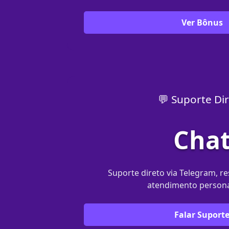
Ver Bônus
💬 Suporte Di
Cha
Suporte direto via Telegram, r
atendimento persona
Falar Suport