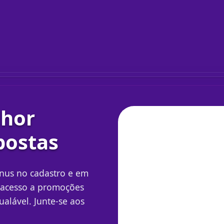
lhor
postas
nus no cadastro e em
 acesso a promoções
ualável. Junte-se aos