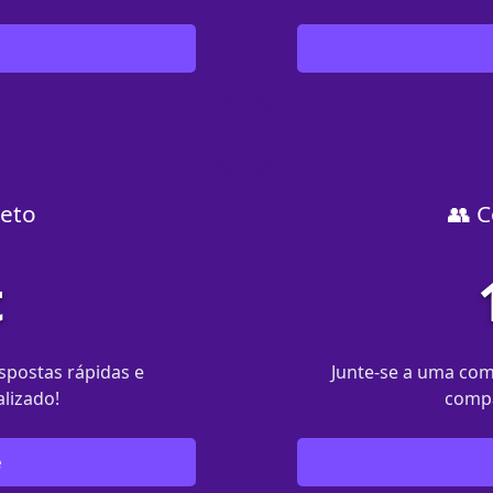
reto
👥 
t
espostas rápidas e
Junte-se a uma com
lizado!
compa
e