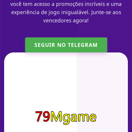
você tem acesso a promoções incríveis e uma
experiência de jogo inigualável. Junte-se aos
vencedores agora!
SEGUIR NO TELEGRAM