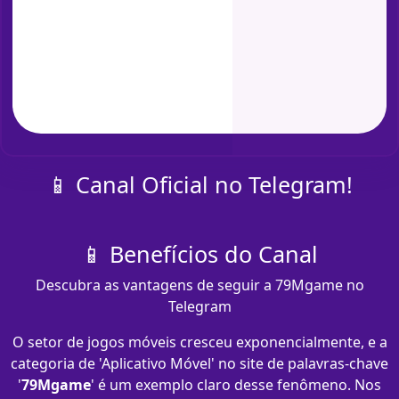
📱 Canal Oficial no Telegram!
📱 Benefícios do Canal
Descubra as vantagens de seguir a 79Mgame no
Telegram
O setor de jogos móveis cresceu exponencialmente, e a
categoria de 'Aplicativo Móvel' no site de palavras-chave
'
79Mgame
' é um exemplo claro desse fenômeno. Nos