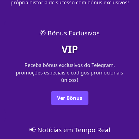
própria história de sucesso com bônus exclusivos!
🎁 Bônus Exclusivos
VIP
Receba bônus exclusivos do Telegram,
promoções especiais e códigos promocionais
únicos!
Ver Bônus
📢 Notícias em Tempo Real