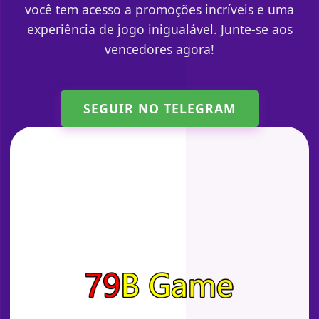
você tem acesso a promoções incríveis e uma
experiência de jogo inigualável. Junte-se aos
vencedores agora!
SEGUIR NO TELEGRAM