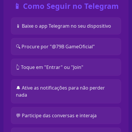
📱 Como Seguir no Telegram
📱 Baixe o app Telegram no seu dispositivo
🔍 Procure por "@79B GameOficial"
👆 Toque em "Entrar" ou "Join"
🔔 Ative as notificações para não perder
nada
💬 Participe das conversas e interaja