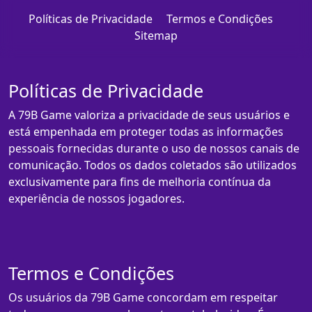
Políticas de Privacidade
Termos e Condições
Sitemap
Políticas de Privacidade
A 79B Game valoriza a privacidade de seus usuários e
está empenhada em proteger todas as informações
pessoais fornecidas durante o uso de nossos canais de
comunicação. Todos os dados coletados são utilizados
exclusivamente para fins de melhoria contínua da
experiência de nossos jogadores.
Termos e Condições
Os usuários da 79B Game concordam em respeitar