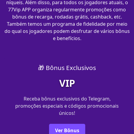
níqueis. Além disso, para todos os jogadores atuais, o
77Vip APP organiza regularmente promoções como
bônus de recarga, rodadas grátis, cashback, etc.
Também temos um programa de fidelidade por meio
do qual os jogadores podem desfrutar de vários bônus
e benefícios.
🎁 Bônus Exclusivos
VIP
Receba bônus exclusivos do Telegram,
promoções especiais e códigos promocionais
únicos!
Ver Bônus