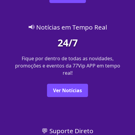
📢 Notícias em Tempo Real
24/7
Fique por dentro de todas as novidades,
promoções e eventos da 77Vip APP em tempo
real!
Ver Notícias
💬 Suporte Direto