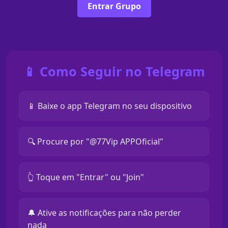
Entrar Grupo
📱 Como Seguir no Telegram
📱 Baixe o app Telegram no seu dispositivo
🔍 Procure por "@77Vip APPOficial"
👆 Toque em "Entrar" ou "Join"
🔔 Ative as notificações para não perder
nada