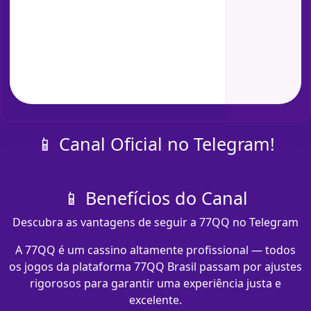
📱 Canal Oficial no Telegram!
📱 Benefícios do Canal
Descubra as vantagens de seguir a 77QQ no Telegram
A 77QQ é um cassino altamente profissional — todos
os jogos da plataforma 77QQ Brasil passam por ajustes
rigorosos para garantir uma experiência justa e
excelente.