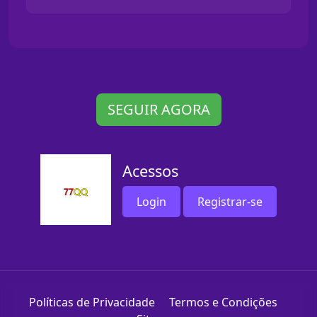
SEGUIR AGORA
Acessos
Login
Registrar-se
Políticas de Privacidade
Termos e Condições