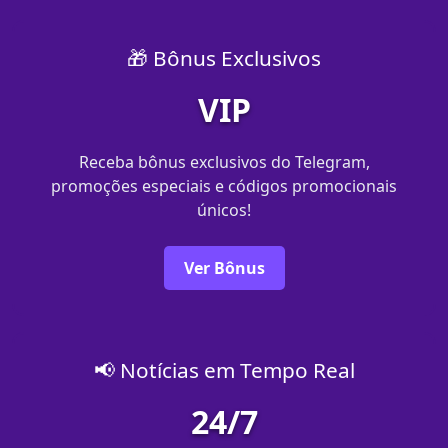
🎁 Bônus Exclusivos
VIP
Receba bônus exclusivos do Telegram,
promoções especiais e códigos promocionais
únicos!
Ver Bônus
📢 Notícias em Tempo Real
24/7