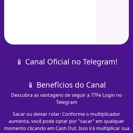
📱 Canal Oficial no Telegram!
📱 Benefícios do Canal
Descubra as vantagens de seguir a 77Fe Login no
Telegram
Sacar ou deixar rolar: Conforme o multiplicador
aumenta, você pode optar por “sacar” em qualquer
momento clicando em Cash Out. Isso irá multiplicar sua