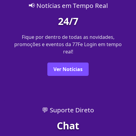
📢 Notícias em Tempo Real
24/7
Fique por dentro de todas as novidades,
promoções e eventos da 77Fe Login em tempo
real!
Ver Notícias
💬 Suporte Direto
Chat