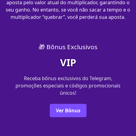
aposta pelo valor atual do multiplicador, garantindo o
seu ganho. No entanto, se você não sacar a tempo e o
multiplicador “quebrar”, você perderá sua aposta.
🎁 Bônus Exclusivos
VIP
Receba bônus exclusivos do Telegram,
promoções especiais e códigos promocionais
únicos!
Ver Bônus