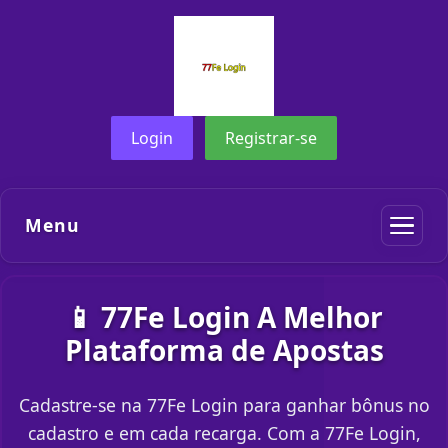
Login
Registrar-se
Menu
📱 77Fe Login A Melhor
Plataforma de Apostas
Cadastre-se na 77Fe Login para ganhar bônus no
cadastro e em cada recarga. Com a 77Fe Login,