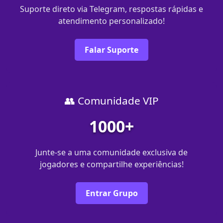
Suporte direto via Telegram, respostas rápidas e
atendimento personalizado!
Falar Suporte
👥 Comunidade VIP
1000+
Junte-se a uma comunidade exclusiva de
jogadores e compartilhe experiências!
Entrar Grupo