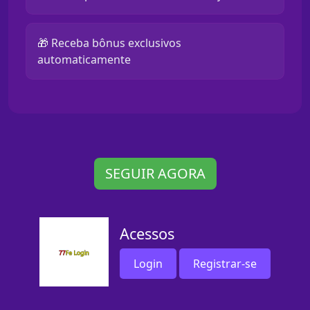
🎁 Receba bônus exclusivos
automaticamente
SEGUIR AGORA
Acessos
Login
Registrar-se