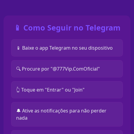
📱 Como Seguir no Telegram
📱 Baixe o app Telegram no seu dispositivo
🔍 Procure por "@777Vip.ComOficial"
👆 Toque em "Entrar" ou "Join"
🔔 Ative as notificações para não perder
nada