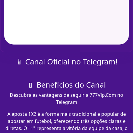
📱 Canal Oficial no Telegram!
📱 Benefícios do Canal
Descubra as vantagens de seguir a 777Vip.Com no
Telegram
A aposta 1X2 é a forma mais tradicional e popular de
apostar em futebol, oferecendo três opções claras e
diretas. O "1" representa a vitória da equipe da casa, o