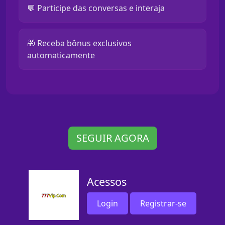
💬 Participe das conversas e interaja
🎁 Receba bônus exclusivos
automaticamente
SEGUIR AGORA
Acessos
Login
Registrar-se