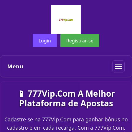
Login
Registrar-se
Menu
📱 777Vip.Com A Melhor
Plataforma de Apostas
Cadastre-se na 777Vip.Com para ganhar bônus no
cadastro e em cada recarga. Com a 777Vip.Com,