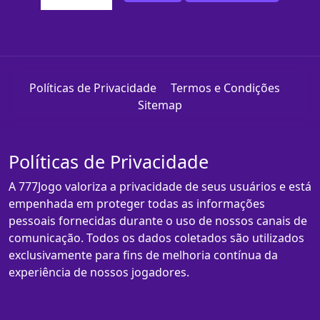
Políticas de Privacidade
Termos e Condições
Sitemap
Políticas de Privacidade
A 777Jogo valoriza a privacidade de seus usuários e está
empenhada em proteger todas as informações
pessoais fornecidas durante o uso de nossos canais de
comunicação. Todos os dados coletados são utilizados
exclusivamente para fins de melhoria contínua da
experiência de nossos jogadores.