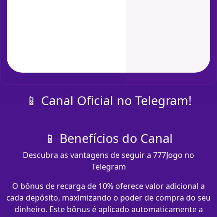
📱 Canal Oficial no Telegram!
📱 Benefícios do Canal
Descubra as vantagens de seguir a 777Jogo no
Telegram
O bônus de recarga de 10% oferece valor adicional a
cada depósito, maximizando o poder de compra do seu
dinheiro. Este bônus é aplicado automaticamente a