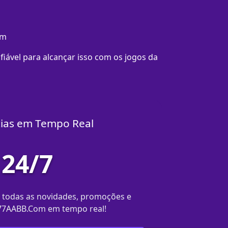
am
iável para alcançar isso com os jogos da
cias em Tempo Real
24/7
e todas as novidades, promoções e
77AABB.Com em tempo real!