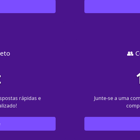
reto
👥 
t
espostas rápidas e
Junte-se a uma com
lizado!
compa
e