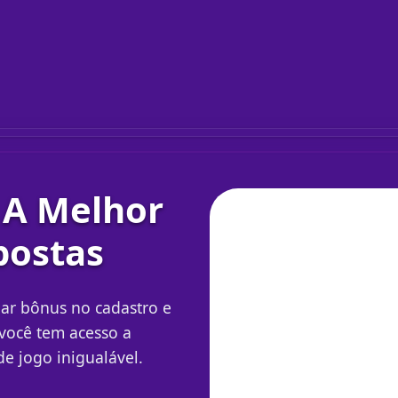
 A Melhor
postas
ar bônus no cadastro e
você tem acesso a
e jogo inigualável.