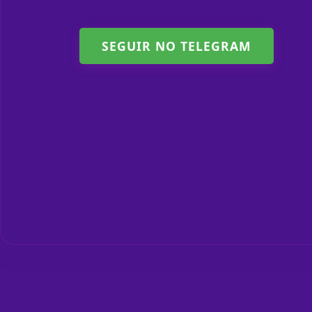
SEGUIR NO TELEGRAM