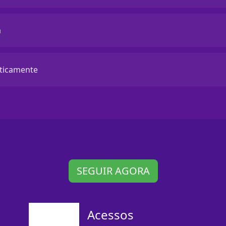
a
aticamente
SEGUIR AGORA
Acessos