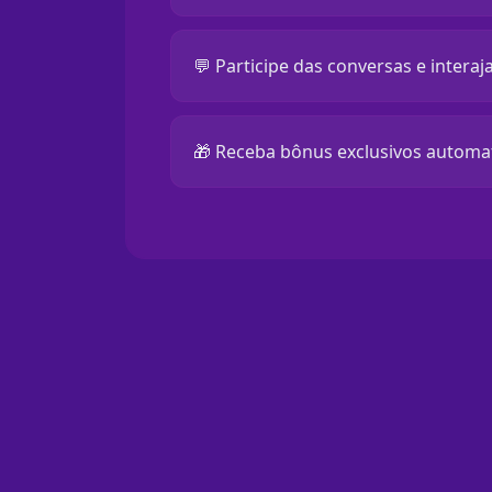
💬 Participe das conversas e interaj
🎁 Receba bônus exclusivos autom