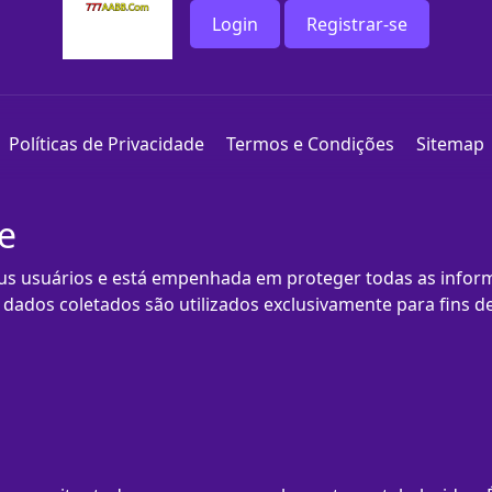
Login
Registrar-se
Políticas de Privacidade
Termos e Condições
Sitemap
de
eus usuários e está empenhada em proteger todas as infor
dados coletados são utilizados exclusivamente para fins d