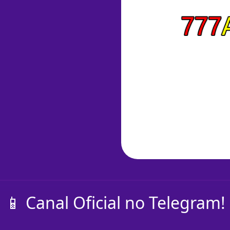
📱 Canal Oficial no Telegram!