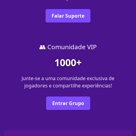
Falar Suporte
👥 Comunidade VIP
1000+
Junte-se a uma comunidade exclusiva de
jogadores e compartilhe experiências!
Entrar Grupo