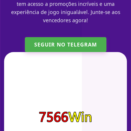
tem acesso a promoções incríveis e uma
experiência de jogo inigualável. Junte-se aos
vencedores agora!
SEGUIR NO TELEGRAM