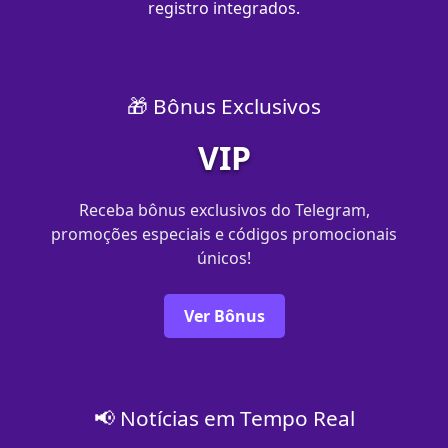
registro integrados.
🎁 Bônus Exclusivos
VIP
Receba bônus exclusivos do Telegram,
promoções especiais e códigos promocionais
únicos!
Ver Bônus
📢 Notícias em Tempo Real