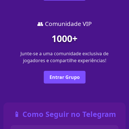
👥 Comunidade VIP
1000+
Junte-se a uma comunidade exclusiva de
jogadores e compartilhe experiências!
Entrar Grupo
📱 Como Seguir no Telegram