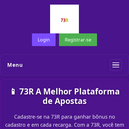
Login
Registrar-se
Menu
📱 73R A Melhor Plataforma
de Apostas
Cadastre-se na 73R para ganhar bônus no
cadastro e em cada recarga. Com a 73R, você tem