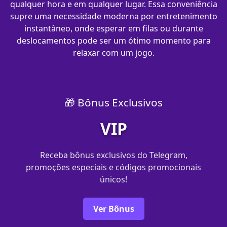
qualquer hora e em qualquer lugar. Essa conveniência
supre uma necessidade moderna por entretenimento
instantâneo, onde esperar em filas ou durante
deslocamentos pode ser um ótimo momento para
relaxar com um jogo.
🎁 Bônus Exclusivos
VIP
Receba bônus exclusivos do Telegram,
promoções especiais e códigos promocionais
únicos!
Ver Bônus