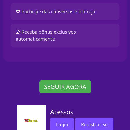
💬 Participe das conversas e interaja
🎁 Receba bônus exclusivos
automaticamente
SEGUIR AGORA
Acessos
Login
Registrar-se