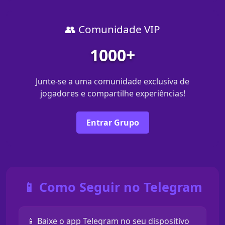
👥 Comunidade VIP
1000+
Junte-se a uma comunidade exclusiva de
jogadores e compartilhe experiências!
Entrar Grupo
📱 Como Seguir no Telegram
📱 Baixe o app Telegram no seu dispositivo