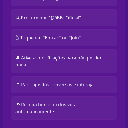
🔍 Procure por "@6BBbOficial"
👆 Toque em "Entrar" ou "Join"
🔔 Ative as notificações para não perder
nada
💬 Participe das conversas e interaja
🎁 Receba bônus exclusivos
automaticamente