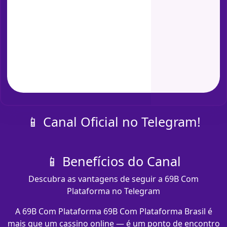
📱 Canal Oficial no Telegram!
📱 Benefícios do Canal
Descubra as vantagens de seguir a 69B Com
Plataforma no Telegram
A 69B Com Plataforma 69B Com Plataforma Brasil é
mais que um cassino online — é um ponto de encontro