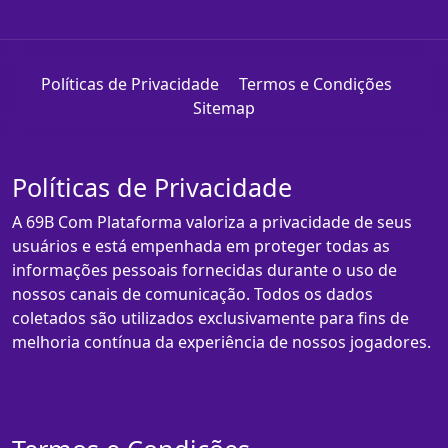
Políticas de Privacidade
Termos e Condições
Sitemap
Políticas de Privacidade
A 69B Com Plataforma valoriza a privacidade de seus
usuários e está empenhada em proteger todas as
informações pessoais fornecidas durante o uso de
nossos canais de comunicação. Todos os dados
coletados são utilizados exclusivamente para fins de
melhoria contínua da experiência de nossos jogadores.