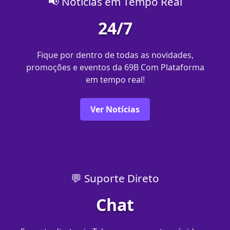
📢 Notícias em Tempo Real
24/7
Fique por dentro de todas as novidades,
promoções e eventos da 69B Com Plataforma
em tempo real!
Ver Notícias
💬 Suporte Direto
Chat