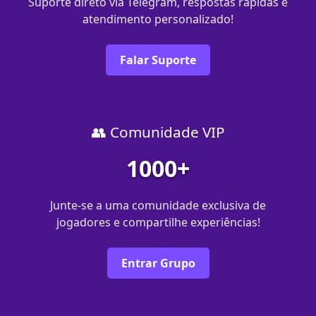
Suporte direto via Telegram, respostas rápidas e
atendimento personalizado!
Falar Suporte
👥 Comunidade VIP
1000+
Junte-se a uma comunidade exclusiva de
jogadores e compartilhe experiências!
Entrar Grupo