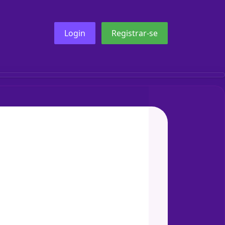
Login
Registrar-se