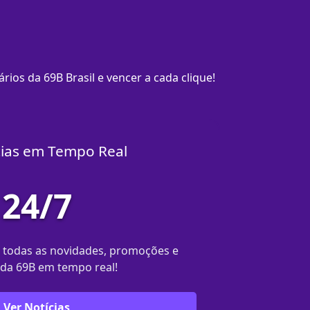
ios da 69B Brasil e vencer a cada clique!
cias em Tempo Real
24/7
e todas as novidades, promoções e
 da 69B em tempo real!
Ver Notícias