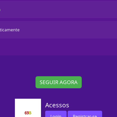
a
aticamente
SEGUIR AGORA
Acessos
Login
Registrar-se