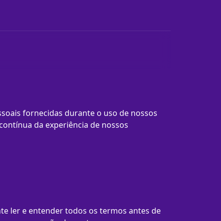
ssoais fornecidas durante o uso de nossos
 contínua da experiência de nossos
te ler e entender todos os termos antes de