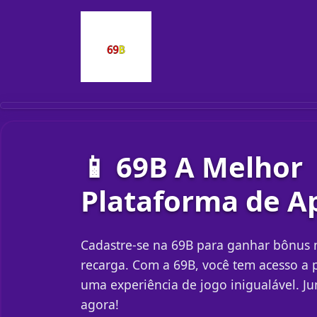
📱 69B A Melhor
Plataforma de A
Cadastre-se na 69B para ganhar bônus 
recarga. Com a 69B, você tem acesso a 
uma experiência de jogo inigualável. J
agora!