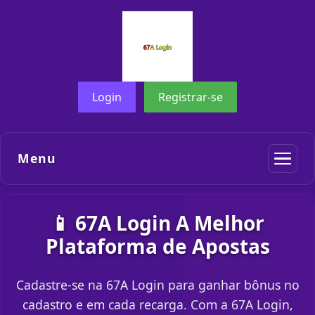
Login
Registrar-se
Menu
📱 67A Login A Melhor
Plataforma de Apostas
Cadastre-se na 67A Login para ganhar bônus no
cadastro e em cada recarga. Com a 67A Login,