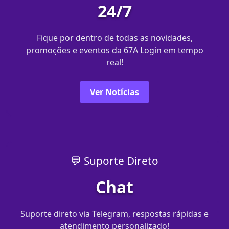
24/7
Fique por dentro de todas as novidades,
promoções e eventos da 67A Login em tempo
real!
Ver Notícias
💬 Suporte Direto
Chat
Suporte direto via Telegram, respostas rápidas e
atendimento personalizado!