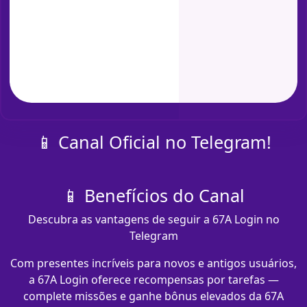
📱 Canal Oficial no Telegram!
📱 Benefícios do Canal
Descubra as vantagens de seguir a 67A Login no
Telegram
Com presentes incríveis para novos e antigos usuários,
a 67A Login oferece recompensas por tarefas —
complete missões e ganhe bônus elevados da 67A