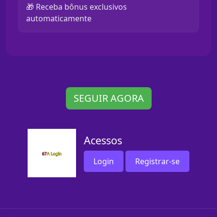
🎁 Receba bônus exclusivos
automaticamente
SEGUIR AGORA
Acessos
Login
Registrar-se