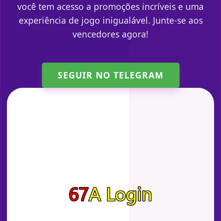
você tem acesso a promoções incríveis e uma
experiência de jogo inigualável. Junte-se aos
vencedores agora!
SEGUIR NO TELEGRAM