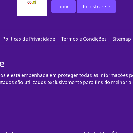
Login
Registrar-se
Políticas de Privacidade
Termos e Condições
Sitemap
de
ários e está empenhada em proteger todas as informações p
tados são utilizados exclusivamente para fins de melhoria