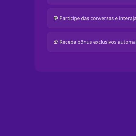
💬 Participe das conversas e interaj
🎁 Receba bônus exclusivos autom