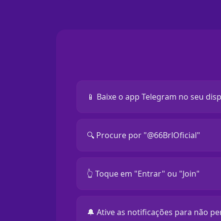
📱 Baixe o app Telegram no seu disp
🔍 Procure por "@66BrlOficial"
👆 Toque em "Entrar" ou "Join"
🔔 Ative as notificações para não p