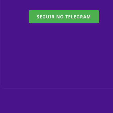
SEGUIR NO TELEGRAM