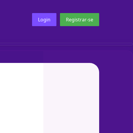
Login
Registrar-se