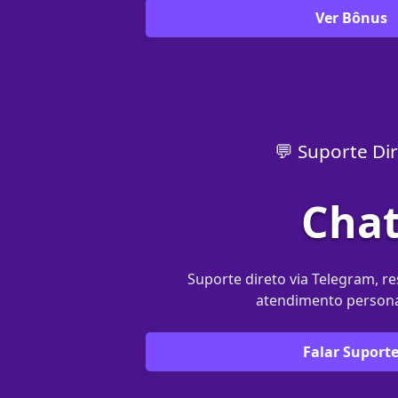
Ver Bônus
💬 Suporte Di
Cha
Suporte direto via Telegram, r
atendimento persona
Falar Suport