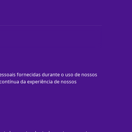
essoais fornecidas durante o uso de nossos
 contínua da experiência de nossos