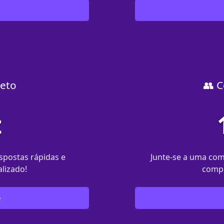
reto
👥 
t
espostas rápidas e
Junte-se a uma com
lizado!
compa
e