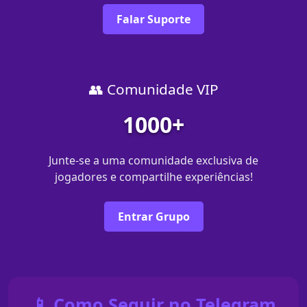
Falar Suporte
👥 Comunidade VIP
1000+
Junte-se a uma comunidade exclusiva de
jogadores e compartilhe experiências!
Entrar Grupo
📱 Como Seguir no Telegram