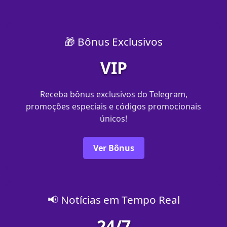
🎁 Bônus Exclusivos
VIP
Receba bônus exclusivos do Telegram,
promoções especiais e códigos promocionais
únicos!
Ver Bônus
📢 Notícias em Tempo Real
24/7