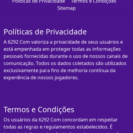
Políticas de Privacidade
Termos e Condições
Sitemap
Políticas de Privacidade
A 6292 Com valoriza a privacidade de seus usuários e
está empenhada em proteger todas as informações
pessoais fornecidas durante o uso de nossos canais de
comunicação. Todos os dados coletados são utilizados
exclusivamente para fins de melhoria contínua da
experiência de nossos jogadores.
Termos e Condições
Os usuários da 6292 Com concordam em respeitar
todas as regras e regulamentos estabelecidos. É