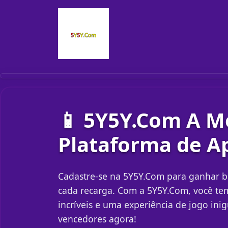
📱 5Y5Y.Com A M
Plataforma de A
Cadastre-se na 5Y5Y.Com para ganhar b
cada recarga. Com a 5Y5Y.Com, você te
incríveis e uma experiência de jogo inig
vencedores agora!