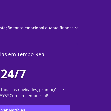
isfação tanto emocional quanto financeira.
cias em Tempo Real
24/7
e todas as novidades, promoções e
 5Y5Y.Com em tempo real!
Ver Notícias