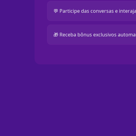
💬 Participe das conversas e interaj
🎁 Receba bônus exclusivos autom