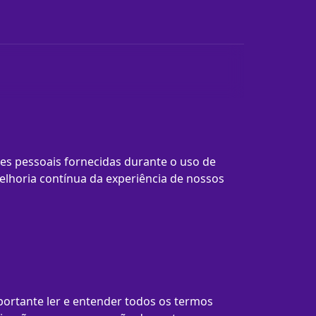
es pessoais fornecidas durante o uso de
elhoria contínua da experiência de nossos
ortante ler e entender todos os termos