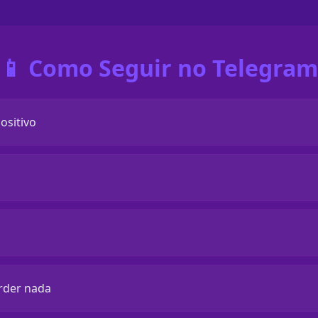
📱 Como Seguir no Telegram
ositivo
erder nada