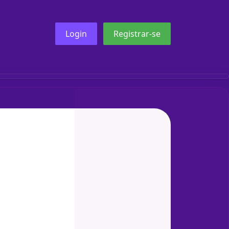
Login
Registrar-se