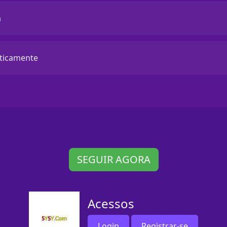
a
aticamente
SEGUIR AGORA
Acessos
Login
Registrar-se