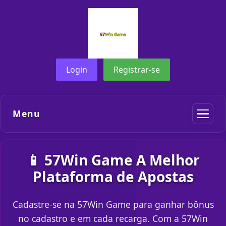
Login
Registrar-se
Menu
📱 57Win Game A Melhor
Plataforma de Apostas
Cadastre-se na 57Win Game para ganhar bônus
no cadastro e em cada recarga. Com a 57Win