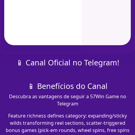
📱 Canal Oficial no Telegram!
📱 Benefícios do Canal
Descubra as vantagens de seguir a 57Win Game no
Telegram
Feature richness defines category: expanding/sticky
wilds transforming reel sections, scatter-triggered
bonus games (pick-em rounds, wheel spins, free spins