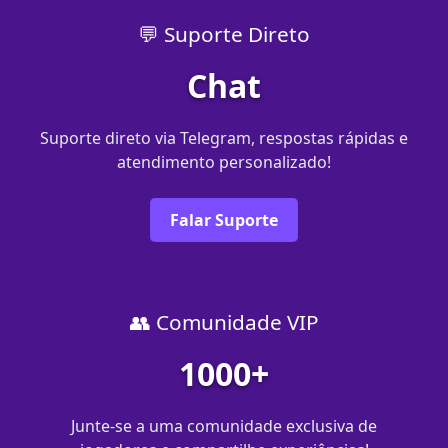
💬 Suporte Direto
Chat
Suporte direto via Telegram, respostas rápidas e
atendimento personalizado!
Falar Suporte
👥 Comunidade VIP
1000+
Junte-se a uma comunidade exclusiva de