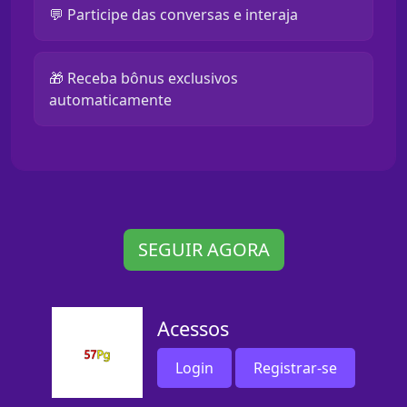
💬 Participe das conversas e interaja
🎁 Receba bônus exclusivos
automaticamente
SEGUIR AGORA
Acessos
Login
Registrar-se