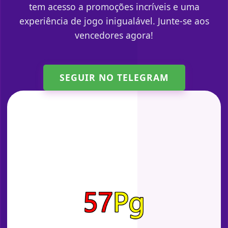
tem acesso a promoções incríveis e uma
experiência de jogo inigualável. Junte-se aos
vencedores agora!
SEGUIR NO TELEGRAM