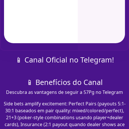
📱 Canal Oficial no Telegram!
📱 Benefícios do Canal
Descubra as vantagens de seguir a 57Pg no Telegram
Side bets amplify excitement: Perfect Pairs (payouts 5:1-
30:1 baseados em pair quality: mixed/colored/perfect),
21+3 (poker-style combinations usando player+dealer
cards), Insurance (2:1 payout quando dealer shows ace