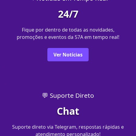
24/7
Fique por dentro de todas as novidades,
promoções e eventos da 57A em tempo real!
Ver Notícias
💬 Suporte Direto
Chat
Suporte direto via Telegram, respostas rápidas e
atendimento personalizado!