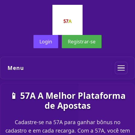
Login
Registrar-se
Menu
📱 57A A Melhor Plataforma
de Apostas
Cadastre-se na 57A para ganhar bônus no
cadastro e em cada recarga. Com a 57A, você tem