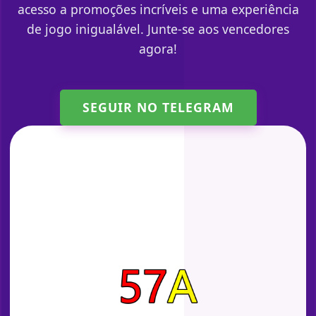
acesso a promoções incríveis e uma experiência
de jogo inigualável. Junte-se aos vencedores
agora!
SEGUIR NO TELEGRAM