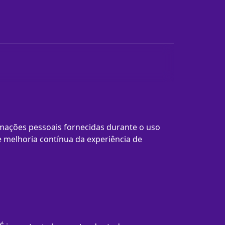
mações pessoais fornecidas durante o uso
e melhoria contínua da experiência de