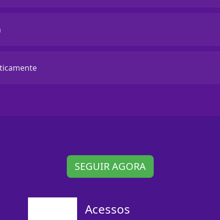
a
aticamente
SEGUIR AGORA
Acessos