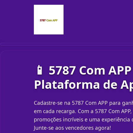
📱 5787 Com APP
Plataforma de A
Cadastre-se na 5787 Com APP para ganh
em cada recarga. Com a 5787 Com APP, 
promoções incríveis e uma experiência d
Junte-se aos vencedores agora!