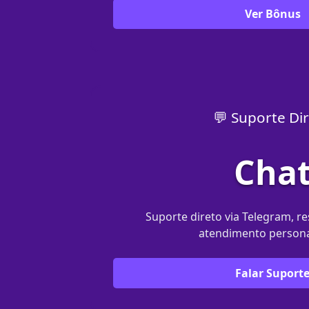
Ver Bônus
💬 Suporte Di
Cha
Suporte direto via Telegram, r
atendimento persona
Falar Suport