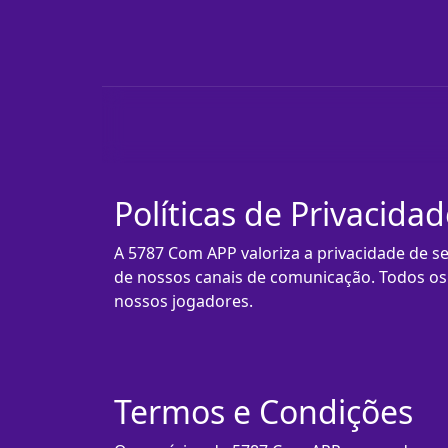
Políticas de Privacida
A 5787 Com APP valoriza a privacidade de 
de nossos canais de comunicação. Todos os 
nossos jogadores.
Termos e Condições