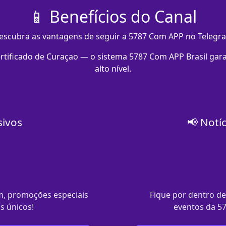
📱 Benefícios do Canal
escubra as vantagens de seguir a 5787 Com APP no Telegr
ertificado de Curaçao — o sistema 5787 Com APP Brasil gar
alto nível.
sivos
📢 Notí
m, promoções especiais
Fique por dentro d
s únicos!
eventos da 5