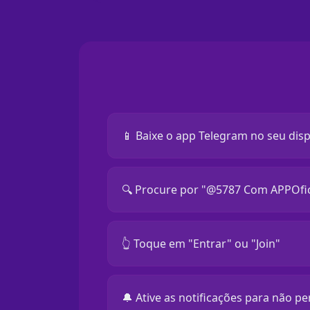
📱 Baixe o app Telegram no seu disp
🔍 Procure por "@5787 Com APPOfic
👆 Toque em "Entrar" ou "Join"
🔔 Ative as notificações para não p