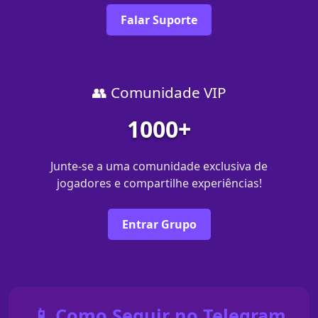
Falar Suporte
👥 Comunidade VIP
1000+
Junte-se a uma comunidade exclusiva de
jogadores e compartilhe experiências!
Entrar Grupo
📱 Como Seguir no Telegram