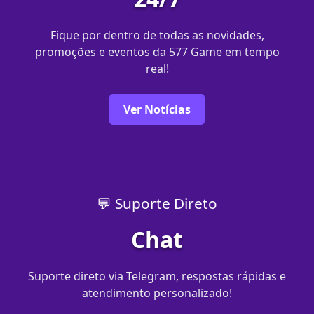
Fique por dentro de todas as novidades,
promoções e eventos da 577 Game em tempo
real!
Ver Notícias
💬 Suporte Direto
Chat
Suporte direto via Telegram, respostas rápidas e
atendimento personalizado!