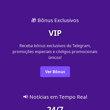
🎁 Bônus Exclusivos
VIP
Receba bônus exclusivos do Telegram,
promoções especiais e códigos promocionais
únicos!
Ver Bônus
📢 Notícias em Tempo Real
24/7