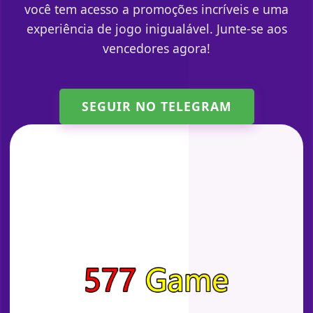
você tem acesso a promoções incríveis e uma
experiência de jogo inigualável. Junte-se aos
vencedores agora!
SEGUIR NO TELEGRAM