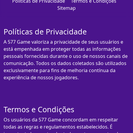
Políticas de Privacidade
Termos e Condições
Sitemap
Políticas de Privacidade
A 577 Game valoriza a privacidade de seus usuários e
está empenhada em proteger todas as informações
pessoais fornecidas durante o uso de nossos canais de
comunicação. Todos os dados coletados são utilizados
exclusivamente para fins de melhoria contínua da
experiência de nossos jogadores.
Termos e Condições
Os usuários da 577 Game concordam em respeitar
todas as regras e regulamentos estabelecidos. É