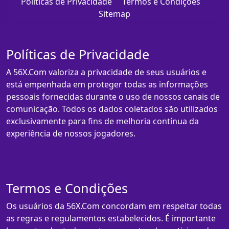
Políticas de Privacidade
Termos e Condições
Sitemap
Políticas de Privacidade
A 56X.Com valoriza a privacidade de seus usuários e
está empenhada em proteger todas as informações
pessoais fornecidas durante o uso de nossos canais de
comunicação. Todos os dados coletados são utilizados
exclusivamente para fins de melhoria contínua da
experiência de nossos jogadores.
Termos e Condições
Os usuários da 56X.Com concordam em respeitar todas
as regras e regulamentos estabelecidos. É importante