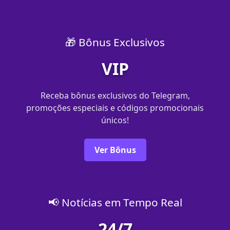
🎁 Bônus Exclusivos
VIP
Receba bônus exclusivos do Telegram,
promoções especiais e códigos promocionais
únicos!
Ver Bônus
📢 Notícias em Tempo Real
24/7