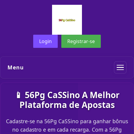
Login
Registrar-se
Menu
📱 56Pg CaSSino A Melhor
Plataforma de Apostas
Cadastre-se na 56Pg CaSSino para ganhar bônus
no cadastro e em cada recarga. Com a 56Pg