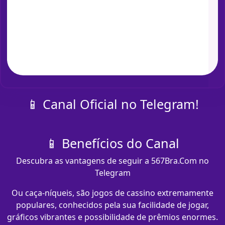
📱 Canal Oficial no Telegram!
📱 Benefícios do Canal
Descubra as vantagens de seguir a 567Bra.Com no
Telegram
Ou caça-níqueis, são jogos de cassino extremamente
populares, conhecidos pela sua facilidade de jogar,
gráficos vibrantes e possibilidade de prêmios enormes.