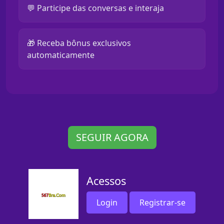
💬 Participe das conversas e interaja
🎁 Receba bônus exclusivos
automaticamente
SEGUIR AGORA
Acessos
Login
Registrar-se