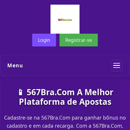
Login
Registrar-se
Menu
📱 567Bra.Com A Melhor
Plataforma de Apostas
Cadastre-se na 567Bra.Com para ganhar bônus no
cadastro e em cada recarga. Com a 567Bra.Com,