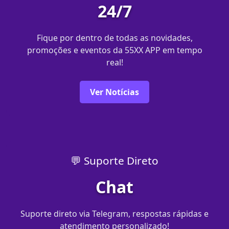
24/7
Fique por dentro de todas as novidades,
promoções e eventos da 55XX APP em tempo
real!
Ver Notícias
💬 Suporte Direto
Chat
Suporte direto via Telegram, respostas rápidas e
atendimento personalizado!