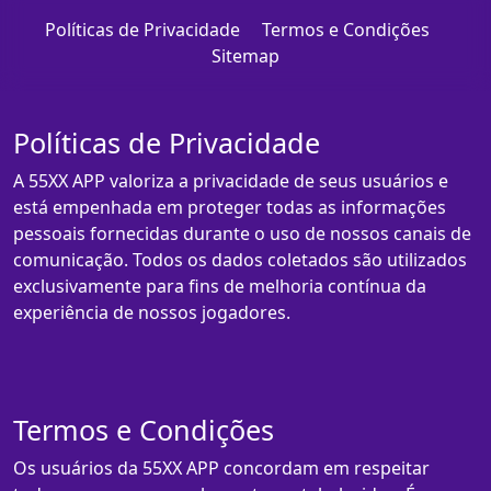
Políticas de Privacidade
Termos e Condições
Sitemap
Políticas de Privacidade
A 55XX APP valoriza a privacidade de seus usuários e
está empenhada em proteger todas as informações
pessoais fornecidas durante o uso de nossos canais de
comunicação. Todos os dados coletados são utilizados
exclusivamente para fins de melhoria contínua da
experiência de nossos jogadores.
Termos e Condições
Os usuários da 55XX APP concordam em respeitar