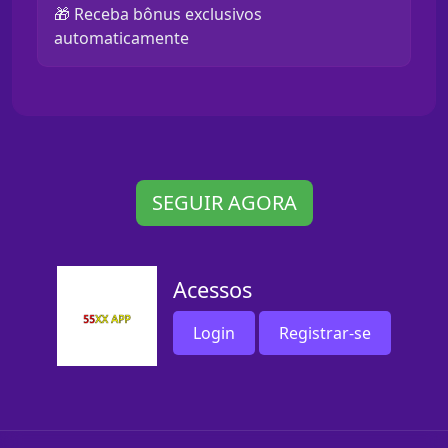
🎁 Receba bônus exclusivos
automaticamente
SEGUIR AGORA
Acessos
Login
Registrar-se