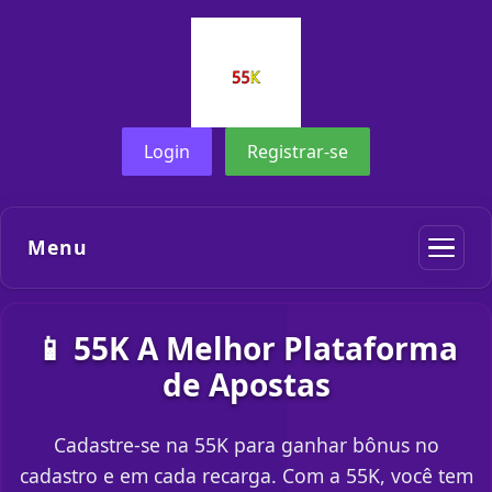
Login
Registrar-se
Menu
📱 55K A Melhor Plataforma
de Apostas
Cadastre-se na 55K para ganhar bônus no
cadastro e em cada recarga. Com a 55K, você tem