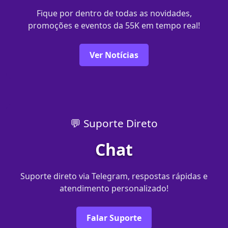
Fique por dentro de todas as novidades,
promoções e eventos da 55K em tempo real!
Ver Notícias
💬 Suporte Direto
Chat
Suporte direto via Telegram, respostas rápidas e
atendimento personalizado!
Falar Suporte