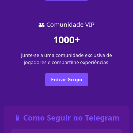
👥 Comunidade VIP
1000+
Junte-se a uma comunidade exclusiva de
jogadores e compartilhe experiências!
Entrar Grupo
📱 Como Seguir no Telegram