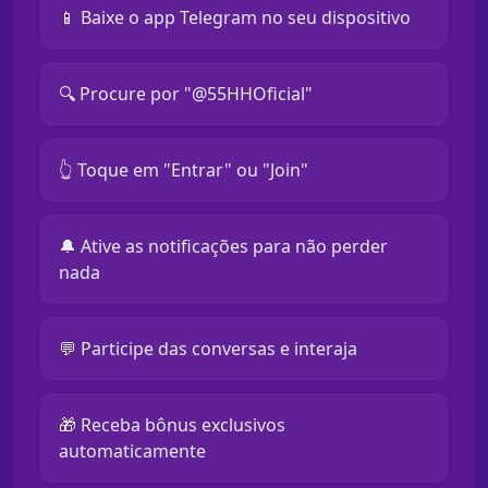
📱 Baixe o app Telegram no seu dispositivo
🔍 Procure por "@55HHOficial"
👆 Toque em "Entrar" ou "Join"
🔔 Ative as notificações para não perder
nada
💬 Participe das conversas e interaja
🎁 Receba bônus exclusivos
automaticamente