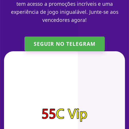
tem acesso a promoções incríveis e uma
experiência de jogo inigualável. Junte-se aos
vencedores agora!
SEGUIR NO TELEGRAM