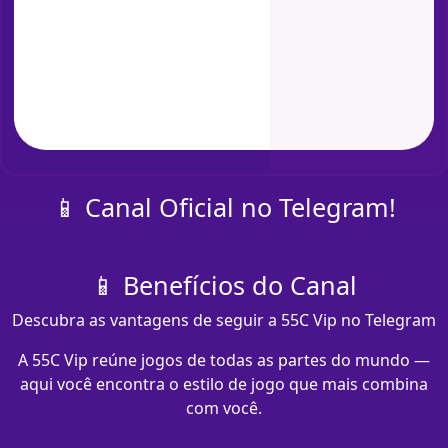
📱 Canal Oficial no Telegram!
📱 Benefícios do Canal
Descubra as vantagens de seguir a 55C Vip no Telegram
A 55C Vip reúne jogos de todas as partes do mundo —
aqui você encontra o estilo de jogo que mais combina
com você.