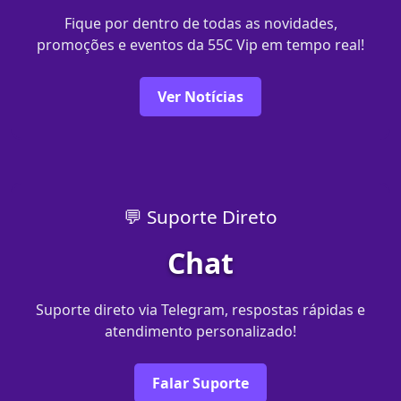
Fique por dentro de todas as novidades,
promoções e eventos da 55C Vip em tempo real!
Ver Notícias
💬 Suporte Direto
Chat
Suporte direto via Telegram, respostas rápidas e
atendimento personalizado!
Falar Suporte