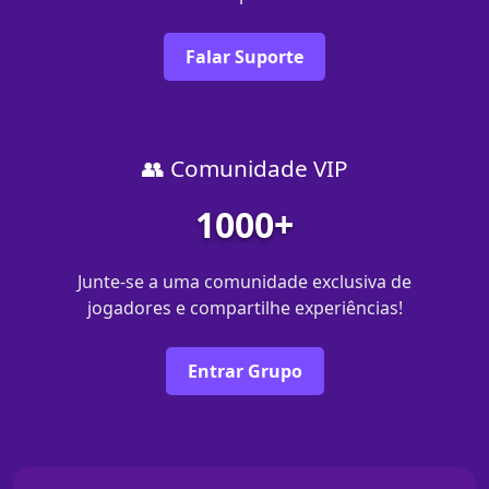
Falar Suporte
👥 Comunidade VIP
1000+
Junte-se a uma comunidade exclusiva de
jogadores e compartilhe experiências!
Entrar Grupo