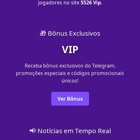
jogadores no site
5526 Vip
.
🎁 Bônus Exclusivos
VIP
Receba bônus exclusivos do Telegram,
promoções especiais e códigos promocionais
únicos!
Ver Bônus
📢 Notícias em Tempo Real