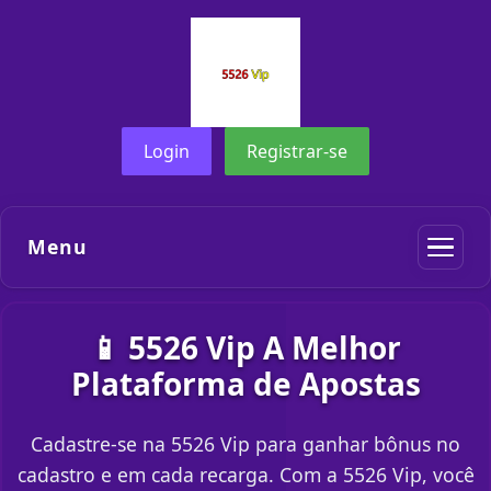
Login
Registrar-se
Menu
📱 5526 Vip A Melhor
Plataforma de Apostas
Cadastre-se na 5526 Vip para ganhar bônus no
cadastro e em cada recarga. Com a 5526 Vip, você