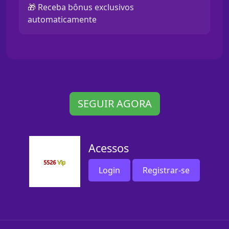
🎁 Receba bônus exclusivos
automaticamente
SEGUIR AGORA
Acessos
Login
Registrar-se