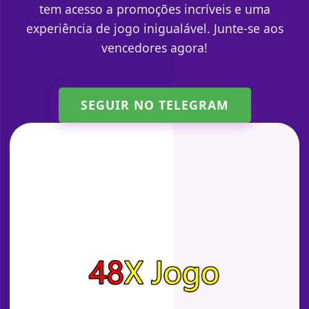
tem acesso a promoções incríveis e uma
experiência de jogo inigualável. Junte-se aos
vencedores agora!
SEGUIR NO TELEGRAM