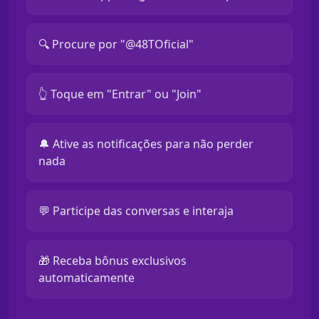
🔍 Procure por "@48TOficial"
👆 Toque em "Entrar" ou "Join"
🔔 Ative as notificações para não perder
nada
💬 Participe das conversas e interaja
🎁 Receba bônus exclusivos
automaticamente