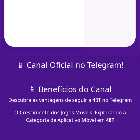
📱 Canal Oficial no Telegram!
📱 Benefícios do Canal
Descubra as vantagens de seguir a 48T no Telegram
O Crescimento dos Jogos Móveis: Explorando a
Categoria de Aplicativo Móvel em
48T