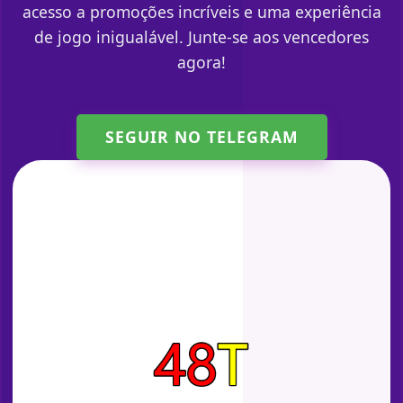
acesso a promoções incríveis e uma experiência
de jogo inigualável. Junte-se aos vencedores
agora!
SEGUIR NO TELEGRAM