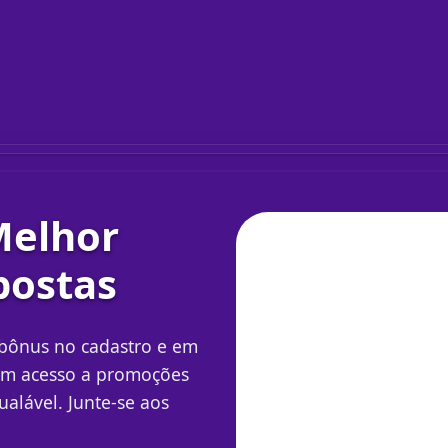
Melhor
postas
 bônus no cadastro e em
tem acesso a promoções
ualável. Junte-se aos