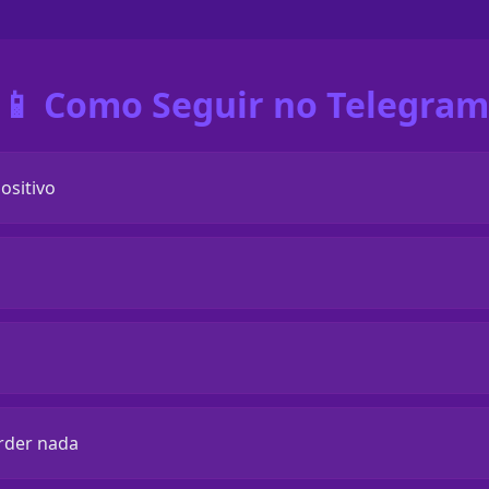
📱 Como Seguir no Telegram
ositivo
erder nada