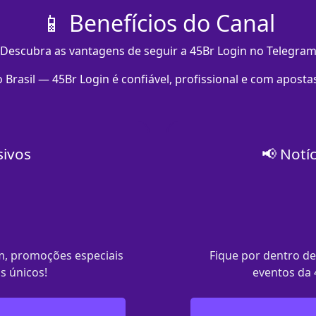
📱 Benefícios do Canal
Descubra as vantagens de seguir a 45Br Login no Telegra
o Brasil — 45Br Login é confiável, profissional e com aposta
sivos
📢 Notí
m, promoções especiais
Fique por dentro d
s únicos!
eventos da 