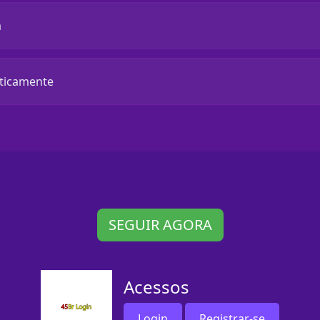
a
aticamente
SEGUIR AGORA
Acessos
Login
Registrar-se