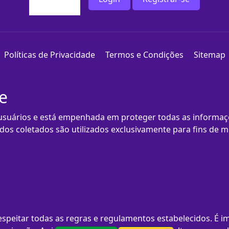
Políticas de Privacidade
Termos e Condições
Sitemap
de
s usuários e está empenhada em proteger todas as informaç
os coletados são utilizados exclusivamente para fins de m
peitar todas as regras e regulamentos estabelecidos. É i