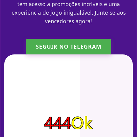
tem acesso a promoções incríveis e uma
experiência de jogo inigualável. Junte-se aos
vencedores agora!
SEGUIR NO TELEGRAM