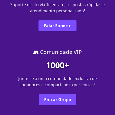
Suporte direto via Telegram, respostas rápidas e
atendimento personalizado!
Falar Suporte
👥 Comunidade VIP
1000+
Junte-se a uma comunidade exclusiva de
jogadores e compartilhe experiências!
Entrar Grupo