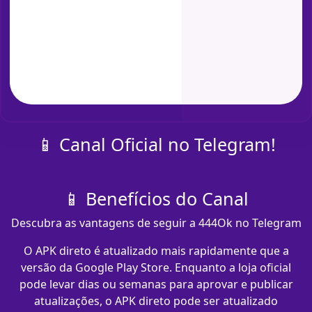
📱 Canal Oficial no Telegram!
📱 Benefícios do Canal
Descubra as vantagens de seguir a 444Ok no Telegram
O APK direto é atualizado mais rapidamente que a
versão da Google Play Store. Enquanto a loja oficial
pode levar dias ou semanas para aprovar e publicar
atualizações, o APK direto pode ser atualizado