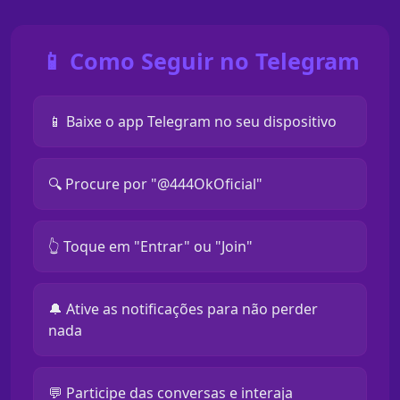
📱 Como Seguir no Telegram
📱 Baixe o app Telegram no seu dispositivo
🔍 Procure por "@444OkOficial"
👆 Toque em "Entrar" ou "Join"
🔔 Ative as notificações para não perder
nada
💬 Participe das conversas e interaja