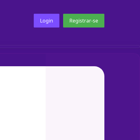
Login
Registrar-se