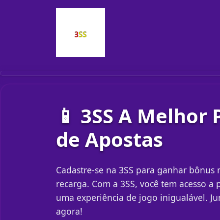
📱 3SS A Melhor 
de Apostas
Cadastre-se na 3SS para ganhar bônus 
recarga. Com a 3SS, você tem acesso a 
uma experiência de jogo inigualável. J
agora!