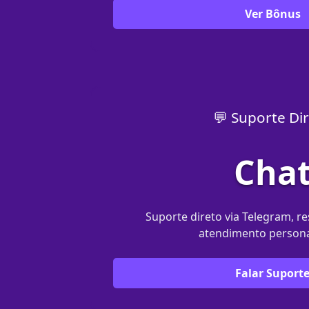
Ver Bônus
💬 Suporte Di
Cha
Suporte direto via Telegram, r
atendimento persona
Falar Suport