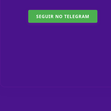
SEGUIR NO TELEGRAM