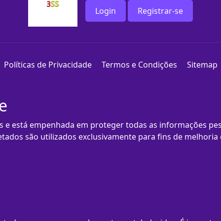
Login
Registrar-se
Políticas de Privacidade
Termos e Condições
Sitemap
de
ios e está empenhada em proteger todas as informações pe
tados são utilizados exclusivamente para fins de melhoria