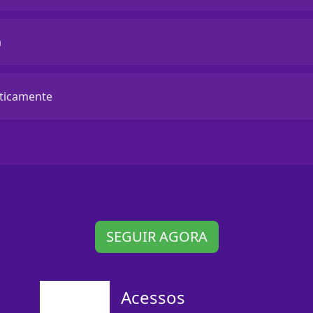
a
aticamente
SEGUIR AGORA
Acessos