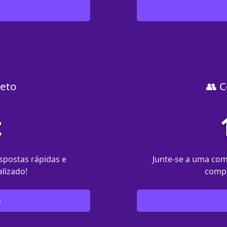
reto
👥 
t
espostas rápidas e
Junte-se a uma com
lizado!
compa
e