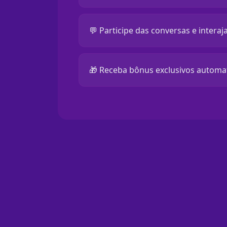
💬 Participe das conversas e interaj
🎁 Receba bônus exclusivos autom