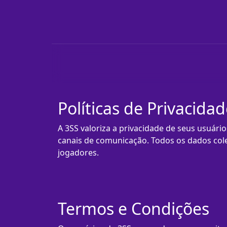
Políticas de Privacida
A 3SS valoriza a privacidade de seus usuár
canais de comunicação. Todos os dados cole
jogadores.
Termos e Condições