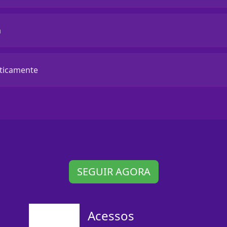
a
aticamente
SEGUIR AGORA
Acessos