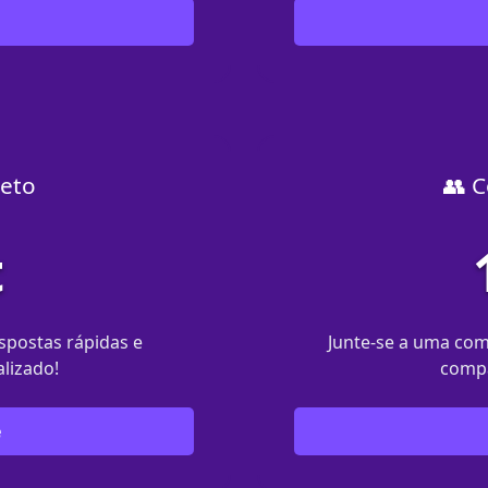
reto
👥 
t
espostas rápidas e
Junte-se a uma com
lizado!
compa
e