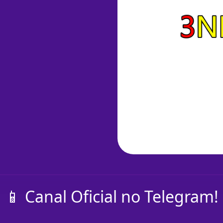
📱 Canal Oficial no Telegram!