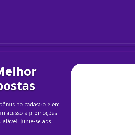
Melhor
postas
bônus no cadastro e em
em acesso a promoções
ualável. Junte-se aos