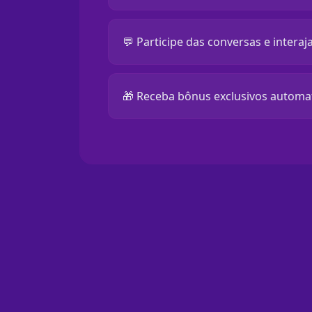
💬 Participe das conversas e interaj
🎁 Receba bônus exclusivos autom