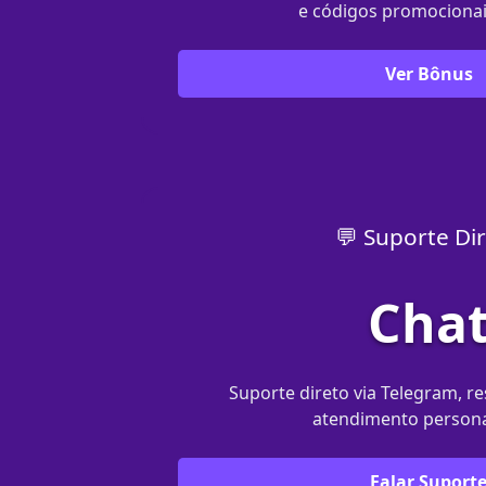
e códigos promocionai
Ver Bônus
💬 Suporte Di
Cha
Suporte direto via Telegram, r
atendimento persona
Falar Suport