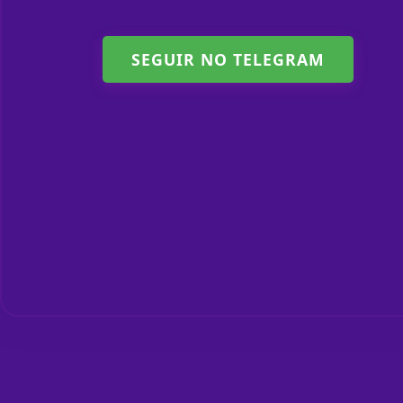
SEGUIR NO TELEGRAM