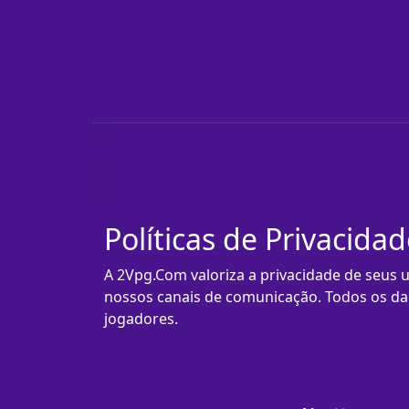
Políticas de Privacida
A 2Vpg.Com valoriza a privacidade de seus
nossos canais de comunicação. Todos os dad
jogadores.