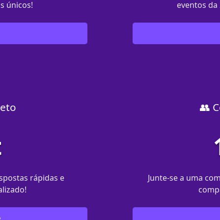
s únicos!
eventos da
reto
👥 
t
espostas rápidas e
Junte-se a uma com
lizado!
compa
e