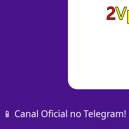
📱 Canal Oficial no Telegram!