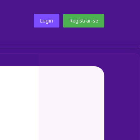
Login
Registrar-se