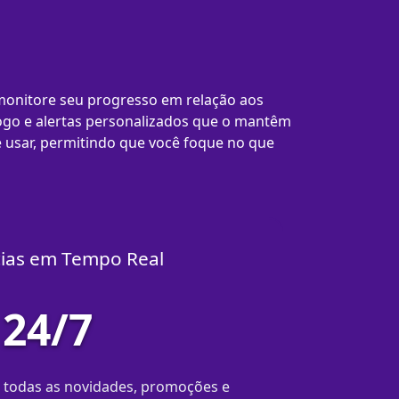
onitore seu progresso em relação aos
 jogo e alertas personalizados que o mantêm
e usar, permitindo que você foque no que
cias em Tempo Real
24/7
e todas as novidades, promoções e