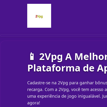
📱 2Vpg A Melho
Plataforma de A
Cadastre-se na 2Vpg para ganhar bônus
recarga. Com a 2Vpg, você tem acesso a
uma experiência de jogo inigualável. J
agora!