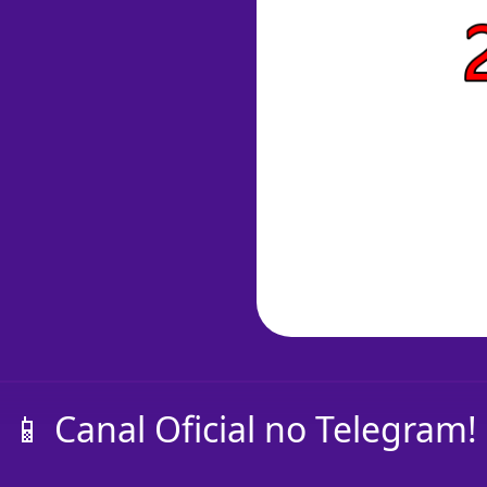
📱 Canal Oficial no Telegram!