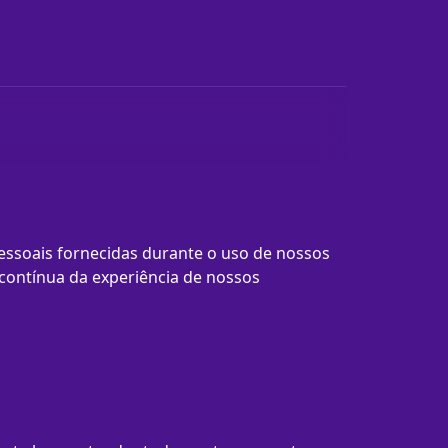
essoais fornecidas durante o uso de nossos
 contínua da experiência de nossos