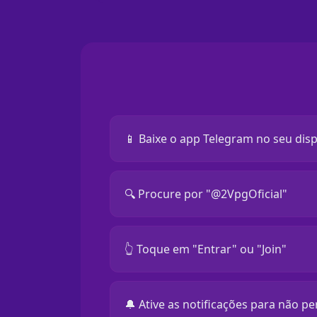
📱 Baixe o app Telegram no seu disp
🔍 Procure por "@2VpgOficial"
👆 Toque em "Entrar" ou "Join"
🔔 Ative as notificações para não p