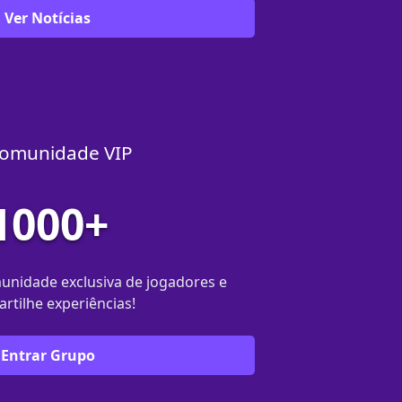
Ver Notícias
Comunidade VIP
1000+
unidade exclusiva de jogadores e
rtilhe experiências!
Entrar Grupo