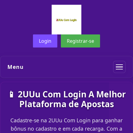
Login
Registrar-se
Menu
📱 2UUu Com Login A Melhor
Plataforma de Apostas
Cadastre-se na 2UUu Com Login para ganhar
bônus no cadastro e em cada recarga. Com a