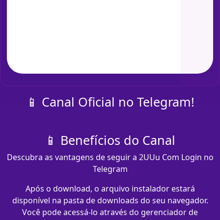
📱 Canal Oficial no Telegram!
📱 Benefícios do Canal
Descubra as vantagens de seguir a 2UUu Com Login no
Telegram
Após o download, o arquivo instalador estará
disponível na pasta de downloads do seu navegador.
Você pode acessá-lo através do gerenciador de