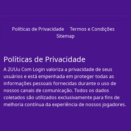
Políticas de Privacidade
Termos e Condições
Sitemap
Políticas de Privacidade
A 2UUu Com Login valoriza a privacidade de seus
usuários e está empenhada em proteger todas as
informações pessoais fornecidas durante o uso de
nossos canais de comunicação. Todos os dados
coletados são utilizados exclusivamente para fins de
melhoria contínua da experiência de nossos jogadores.