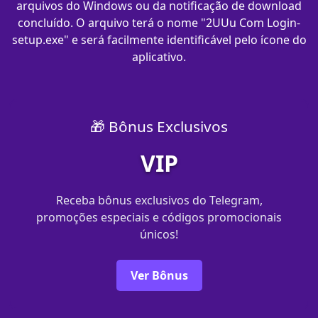
arquivos do Windows ou da notificação de download
concluído. O arquivo terá o nome "2UUu Com Login-
setup.exe" e será facilmente identificável pelo ícone do
aplicativo.
🎁 Bônus Exclusivos
VIP
Receba bônus exclusivos do Telegram,
promoções especiais e códigos promocionais
únicos!
Ver Bônus