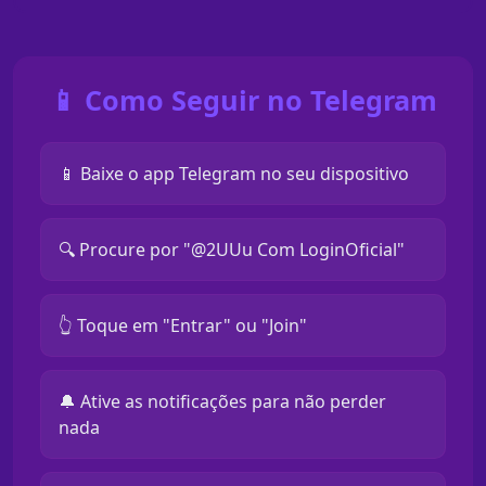
📱 Como Seguir no Telegram
📱 Baixe o app Telegram no seu dispositivo
🔍 Procure por "@2UUu Com LoginOficial"
👆 Toque em "Entrar" ou "Join"
🔔 Ative as notificações para não perder
nada