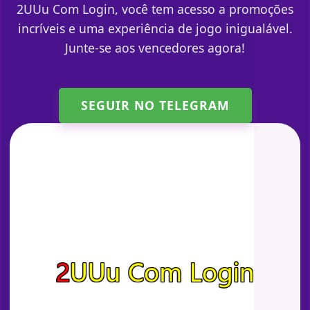
2UUu Com Login, você tem acesso a promoções
incríveis e uma experiência de jogo inigualável.
Junte-se aos vencedores agora!
SEGUIR NO TELEGRAM