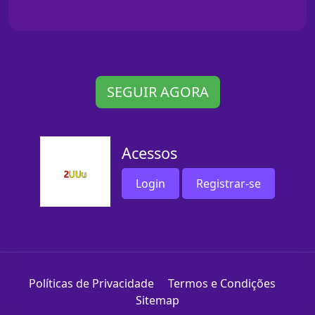
SEGUIR AGORA
Acessos
Login
Registrar-se
Políticas de Privacidade
Termos e Condições
Sitemap