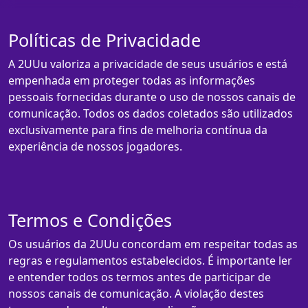
Políticas de Privacidade
A 2UUu valoriza a privacidade de seus usuários e está
empenhada em proteger todas as informações
pessoais fornecidas durante o uso de nossos canais de
comunicação. Todos os dados coletados são utilizados
exclusivamente para fins de melhoria contínua da
experiência de nossos jogadores.
Termos e Condições
Os usuários da 2UUu concordam em respeitar todas as
regras e regulamentos estabelecidos. É importante ler
e entender todos os termos antes de participar de
nossos canais de comunicação. A violação destes