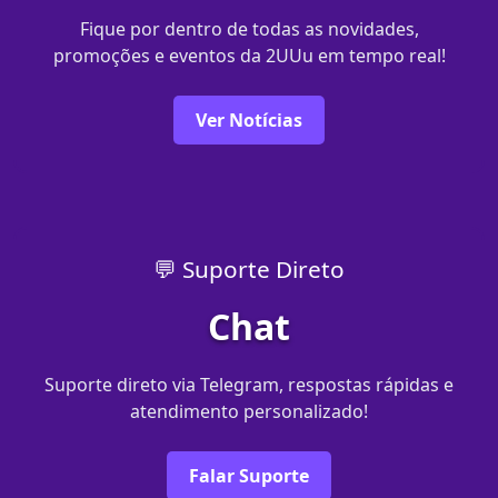
Fique por dentro de todas as novidades,
promoções e eventos da 2UUu em tempo real!
Ver Notícias
💬 Suporte Direto
Chat
Suporte direto via Telegram, respostas rápidas e
atendimento personalizado!
Falar Suporte