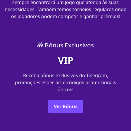
sempre encontrará um jogo que atenda às suas
necessidades. Também temos torneios regulares onde
os jogadores podem competir e ganhar prêmios!
🎁 Bônus Exclusivos
VIP
Receba bônus exclusivos do Telegram,
promoções especiais e códigos promocionais
únicos!
Ver Bônus