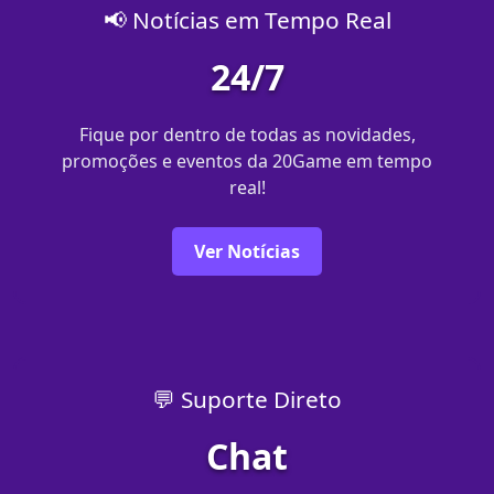
📢 Notícias em Tempo Real
24/7
Fique por dentro de todas as novidades,
promoções e eventos da 20Game em tempo
real!
Ver Notícias
💬 Suporte Direto
Chat