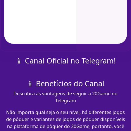
📱 Canal Oficial no Telegram!
📱 Benefícios do Canal
Descubra as vantagens de seguir a 20Game no
Telegram
Não importa qual seja o seu nível, há diferentes jogos
de pôquer e variantes de jogos de pôquer disponíveis
na plataforma de pôquer do 20Game, portanto, você