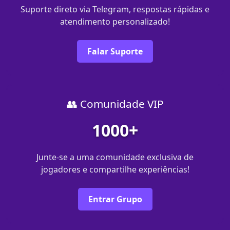
Suporte direto via Telegram, respostas rápidas e
atendimento personalizado!
Falar Suporte
👥 Comunidade VIP
1000+
Junte-se a uma comunidade exclusiva de
jogadores e compartilhe experiências!
Entrar Grupo