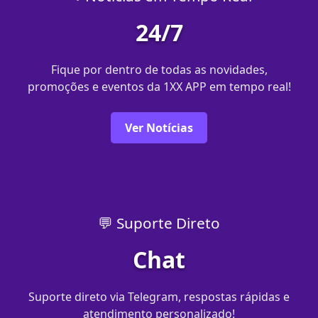
24/7
Fique por dentro de todas as novidades,
promoções e eventos da 1XX APP em tempo real!
Ver Notícias
💬 Suporte Direto
Chat
Suporte direto via Telegram, respostas rápidas e
atendimento personalizado!