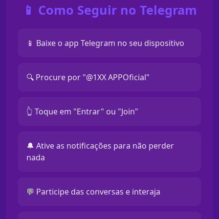
📱 Como Seguir no Telegram
📱 Baixe o app Telegram no seu dispositivo
🔍 Procure por "@1XX APPOficial"
👆 Toque em "Entrar" ou "Join"
🔔 Ative as notificações para não perder
nada
💬 Participe das conversas e interaja