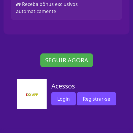
🎁 Receba bônus exclusivos
automaticamente
SEGUIR AGORA
Acessos
Login
Registrar-se