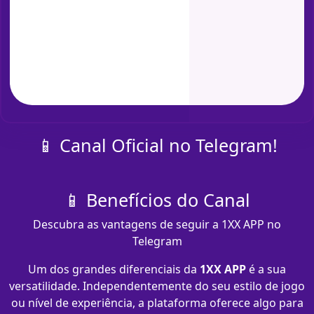
📱 Canal Oficial no Telegram!
📱 Benefícios do Canal
Descubra as vantagens de seguir a 1XX APP no
Telegram
Um dos grandes diferenciais da
1XX APP
é a sua
versatilidade. Independentemente do seu estilo de jogo
ou nível de experiência, a plataforma oferece algo para