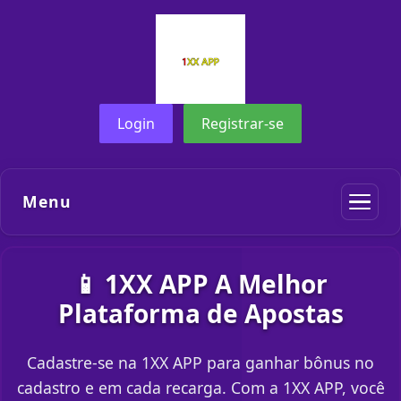
Login
Registrar-se
Menu
📱 1XX APP A Melhor
Plataforma de Apostas
Cadastre-se na 1XX APP para ganhar bônus no
cadastro e em cada recarga. Com a 1XX APP, você