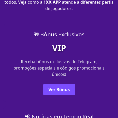
todos. Veja como a
1XX APP
atende a diferentes perfis
de jogadores:
🎁 Bônus Exclusivos
VIP
Receba bônus exclusivos do Telegram,
promoções especiais e códigos promocionais
únicos!
Ver Bônus
📢 Notícias em Tempo Real