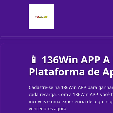
📱 136Win APP A
Plataforma de A
Cadastre-se na 136Win APP para ganha
cada recarga. Com a 136Win APP, você 
incríveis e uma experiência de jogo inig
vencedores agora!