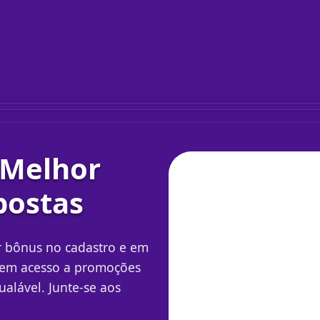
 Melhor
postas
r bônus no cadastro e em
tem acesso a promoções
ualável. Junte-se aos