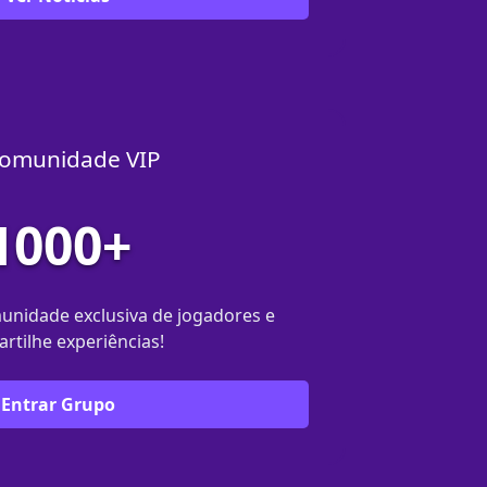
Comunidade VIP
1000+
unidade exclusiva de jogadores e
rtilhe experiências!
Entrar Grupo