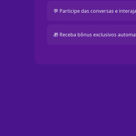
💬 Participe das conversas e interaj
🎁 Receba bônus exclusivos autom