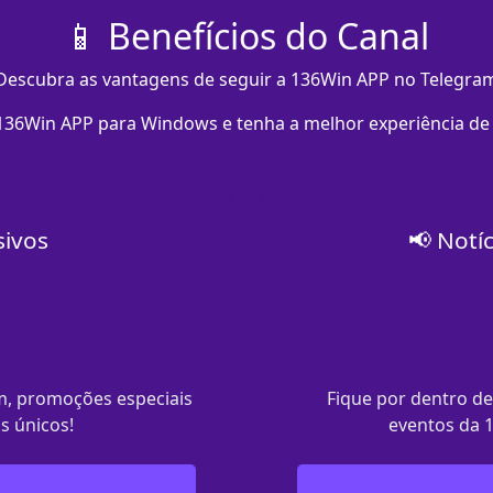
📱 Benefícios do Canal
Descubra as vantagens de seguir a 136Win APP no Telegra
da 136Win APP para Windows e tenha a melhor experiência d
sivos
📢 Notí
m, promoções especiais
Fique por dentro d
s únicos!
eventos da 