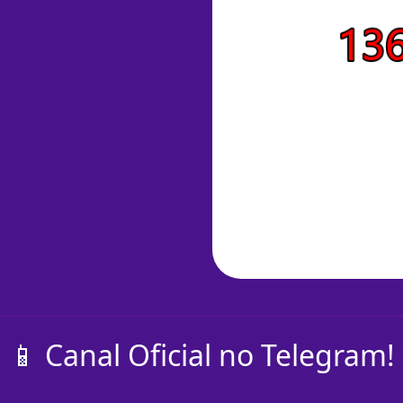
📱 Canal Oficial no Telegram!