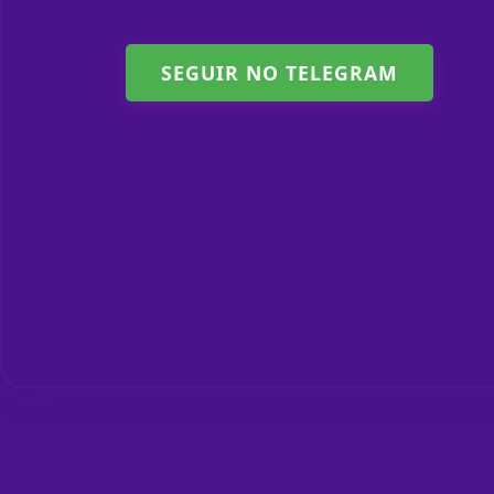
SEGUIR NO TELEGRAM