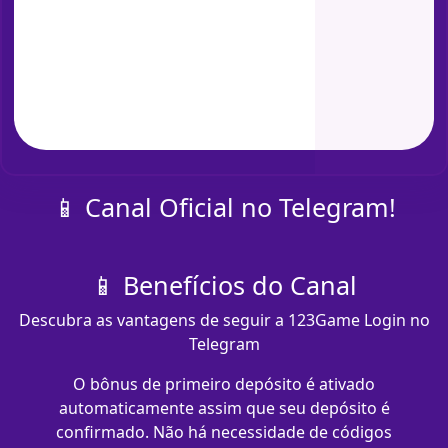
📱 Canal Oficial no Telegram!
📱 Benefícios do Canal
Descubra as vantagens de seguir a 123Game Login no
Telegram
O bônus de primeiro depósito é ativado
automaticamente assim que seu depósito é
confirmado. Não há necessidade de códigos