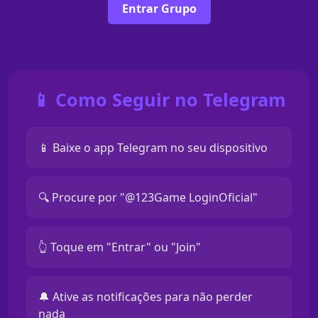
Entrar Grupo
📱 Como Seguir no Telegram
📱 Baixe o app Telegram no seu dispositivo
🔍 Procure por "@123Game LoginOficial"
👆 Toque em "Entrar" ou "Join"
🔔 Ative as notificações para não perder
nada