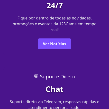
24/7
Fique por dentro de todas as novidades,
promoções e eventos da 123Game em tempo
real!
Ver Notícias
💬 Suporte Direto
Chat
Suporte direto via Telegram, respostas rápidas e
atendimento personalizado!