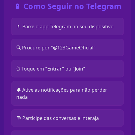
📱 Como Seguir no Telegram
📱 Baixe o app Telegram no seu dispositivo
🔍 Procure por "@123GameOficial"
👆 Toque em "Entrar" ou "Join"
🔔 Ative as notificações para não perder
nada
💬 Participe das conversas e interaja