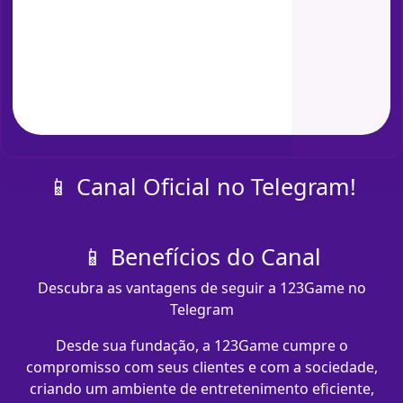
📱 Canal Oficial no Telegram!
📱 Benefícios do Canal
Descubra as vantagens de seguir a 123Game no
Telegram
Desde sua fundação, a 123Game cumpre o
compromisso com seus clientes e com a sociedade,
criando um ambiente de entretenimento eficiente,