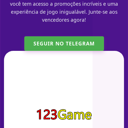
você tem acesso a promoções incríveis e uma
experiência de jogo inigualável. Junte-se aos
vencedores agora!
SEGUIR NO TELEGRAM